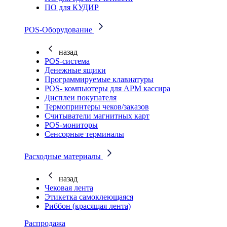
ПО для КУДИР
POS-Оборудование
назад
POS-система
Денежные ящики
Программируемые клавиатуры
POS- компьютеры для АРМ кассира
Дисплеи покупателя
Термопринтеры чеков/заказов
Считыватели магнитных карт
POS-мониторы
Сенсорные терминалы
Расходные материалы
назад
Чековая лента
Этикетка самоклеющаяся
Риббон (красящая лента)
Распродажа