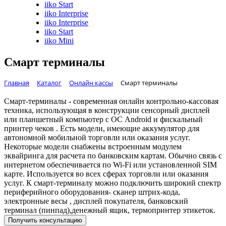
iiko Start
iiko Interprise
iiko Interprise
iiko Start
iiko Mini
Смарт терминалы
Главная
Каталог
Онлайн кассы
Смарт терминалы
Смарт-терминалы - современная онлайн контрольно-кассовая
техника, использующая в конструкции сенсорный дисплей
или планшетный компьютер с ОС Android и фискальный
принтер чеков . Есть модели, имеющие аккумулятор для
автономной мобильной торговли или оказания услуг.
Некоторые модели снабжены встроенным модулем
эквайринга для расчета по банковским картам. Обычно связь с
интернетом обеспечивается по Wi-Fi или установленной SIM
карте. Используется во всех сферах торговли или оказания
услуг. К смарт-терминалу можно подключить широкий спектр
периферийного оборудования- сканер штрих-кода,
электронные весы , дисплей покупателя, банковский
терминал (пинпад),денежный ящик, термопринтер этикеток.
Получить консультацию