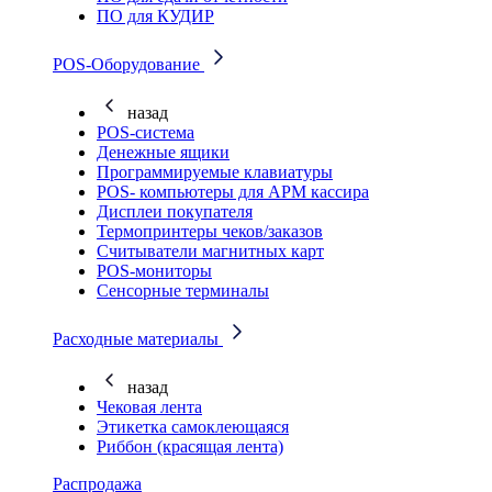
ПО для КУДИР
POS-Оборудование
назад
POS-система
Денежные ящики
Программируемые клавиатуры
POS- компьютеры для АРМ кассира
Дисплеи покупателя
Термопринтеры чеков/заказов
Считыватели магнитных карт
POS-мониторы
Сенсорные терминалы
Расходные материалы
назад
Чековая лента
Этикетка самоклеющаяся
Риббон (красящая лента)
Распродажа