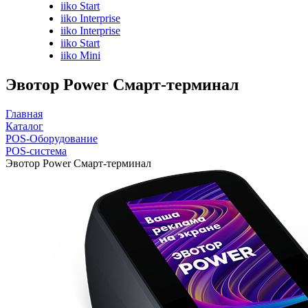
iiko Start
iiko Interprise
iiko Interprise
iiko Start
iiko Mini
Эвотор Power Смарт-терминал
Главная
Каталог
POS-Оборудование
POS-система
Эвотор Power Смарт-терминал