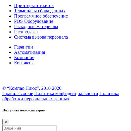
Принтеры этикеток
Терминалы сбора данных
Программное обеспечение
POS-Оборудование
Расходные материалы
Распродажа
Система вызова персонала
Гарантии
Автоматизация
Компания
Контакты
Информация на настоящем сайте носит информационно–справочный характер и не является
публичной офертой в понимании ст. 437 ГК РФ. За более подробной информацией вы можете
обратиться к консультантам
© “Компас-Плюс”, 2010-2026
Правила cookie
Политика конфиденциальности
Политика
обработки персональных данных
Получить консультацию
×