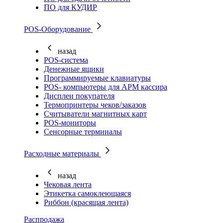
ПО для КУДИР
POS-Оборудование
назад
POS-система
Денежные ящики
Программируемые клавиатуры
POS- компьютеры для АРМ кассира
Дисплеи покупателя
Термопринтеры чеков/заказов
Считыватели магнитных карт
POS-мониторы
Сенсорные терминалы
Расходные материалы
назад
Чековая лента
Этикетка самоклеющаяся
Риббон (красящая лента)
Распродажа