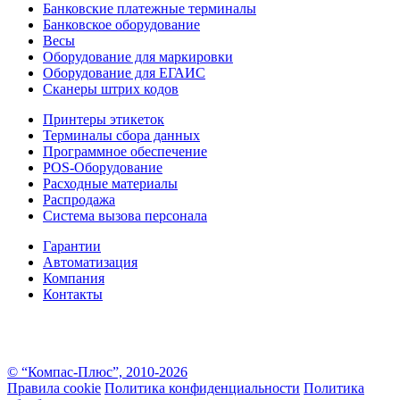
Банковские платежные терминалы
Банковское оборудование
Весы
Оборудование для маркировки
Оборудование для ЕГАИС
Сканеры штрих кодов
Принтеры этикеток
Терминалы сбора данных
Программное обеспечение
POS-Оборудование
Расходные материалы
Распродажа
Система вызова персонала
Гарантии
Автоматизация
Компания
Контакты
Информация на настоящем сайте носит информационно–справочный характер и не является
публичной офертой в понимании ст. 437 ГК РФ. За более подробной информацией вы можете
обратиться к консультантам
© “Компас-Плюс”, 2010-2026
Правила cookie
Политика конфиденциальности
Политика