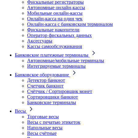
Фискальные регистраторы
Автономные онлайн-кассы
Мобильные онлайн-кассы
Онлайн-касса на один чек
Онлайн-касса с банковским терминалом
Фискальные накопители
Оператор фискальных данных
Аксессуары
Кассы самообслуживания
Банковские платежные терминалы
Автономные/мобильные терминалы
Интегрируемые терминалы
Банковское оборудование
Детектор банкнот
Счетчик банкнот
Счётчик / Сортировщик монет
Сортировщики банкнот
Банковские терминалы
Весы
Торговые весы
Весы с печатью этикеток
Напольные весы
Весы счётные