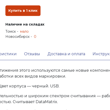
Купить в 1 клик
Наличие на складах
Томск -
мало
Новосибирск -
0
ристики
Отзывы
Доставка и оплата
Инстру
ижения этого используются самые новые компонен
аботки всех видов маркировки.
 Цвет корпуса — черный. USB.
тельностью и широким спектром считывания — рабо
ью. Считывает DataMatrix.