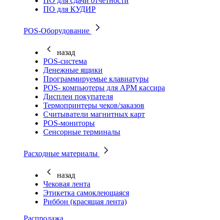
ПО для сдачи отчётности
ПО для КУДИР
POS-Оборудование
назад
POS-система
Денежные ящики
Программируемые клавиатуры
POS- компьютеры для АРМ кассира
Дисплеи покупателя
Термопринтеры чеков/заказов
Считыватели магнитных карт
POS-мониторы
Сенсорные терминалы
Расходные материалы
назад
Чековая лента
Этикетка самоклеющаяся
Риббон (красящая лента)
Распродажа