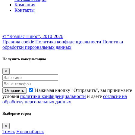
Компания
Контакты
Информация на настоящем сайте носит информационно–справочный характер и не является
публичной офертой в понимании ст. 437 ГК РФ. За более подробной информацией вы можете
обратиться к консультантам
© “Компас-Плюс”, 2010-2026
Правила cookie
Политика конфиденциальности
Политика
обработки персональных данных
Получить консультацию
×
Нажимая кнопку "Отправить", вы принимаете
Отправить
условия
политики конфиденциальности
и даете
согласие на
обработку персональных данных
Выберите город
×
Томск
Новосибирск