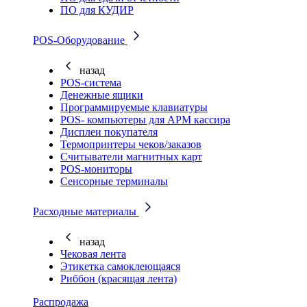
ПО для КУДИР
POS-Оборудование
назад
POS-система
Денежные ящики
Программируемые клавиатуры
POS- компьютеры для АРМ кассира
Дисплеи покупателя
Термопринтеры чеков/заказов
Считыватели магнитных карт
POS-мониторы
Сенсорные терминалы
Расходные материалы
назад
Чековая лента
Этикетка самоклеющаяся
Риббон (красящая лента)
Распродажа