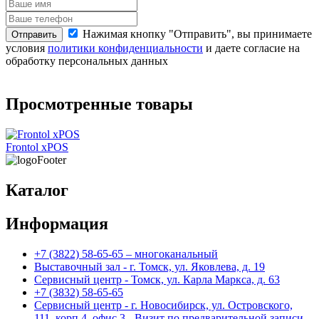
Нажимая кнопку "Отправить", вы принимаете
Отправить
условия
политики конфиденциальности
и даете согласие на
обработку персональных данных
о
Просмотренные товары
Frontol xPOS
Каталог
Информация
+7 (3822) 58-65-65 – многоканальный
Выставочный зал - г. Томск, ул. Яковлева, д. 19
Сервисный центр - Томск, ул. Карла Маркса, д. 63
+7 (3832) 58-65-65
Сервисный центр - г. Новосибирск, ул. Островского,
111, корп.4, офис 3 - Визит по предварительной записи