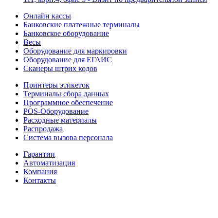
Онлайн кассы
Банковские платежные терминалы
Банковское оборудование
Весы
Оборудование для маркировки
Оборудование для ЕГАИС
Сканеры штрих кодов
Принтеры этикеток
Терминалы сбора данных
Программное обеспечение
POS-Оборудование
Расходные материалы
Распродажа
Система вызова персонала
Гарантии
Автоматизация
Компания
Контакты
Информация на настоящем сайте носит информационно–справочный характер и не является
публичной офертой в понимании ст. 437 ГК РФ. За более подробной информацией вы можете
обратиться к консультантам