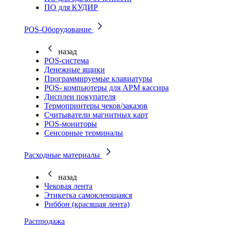
ПО для КУДИР
POS-Оборудование
назад
POS-система
Денежные ящики
Программируемые клавиатуры
POS- компьютеры для АРМ кассира
Дисплеи покупателя
Термопринтеры чеков/заказов
Считыватели магнитных карт
POS-мониторы
Сенсорные терминалы
Расходные материалы
назад
Чековая лента
Этикетка самоклеющаяся
Риббон (красящая лента)
Распродажа