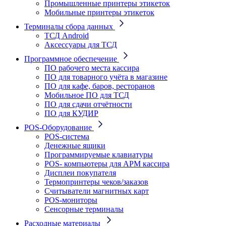
Промышленные принтеры этикеток
Мобильные принтеры этикеток
Терминалы сбора данных
ТСД Android
Аксессуары для ТСД
Программное обеспечение
ПО рабочего места кассира
ПО для товарного учёта в магазине
ПО для кафе, баров, ресторанов
Мобильное ПО для ТСД
ПО для сдачи отчётности
ПО для КУДИР
POS-Оборудование
POS-система
Денежные ящики
Программируемые клавиатуры
POS- компьютеры для АРМ кассира
Дисплеи покупателя
Термопринтеры чеков/заказов
Считыватели магнитных карт
POS-мониторы
Сенсорные терминалы
Расходные материалы