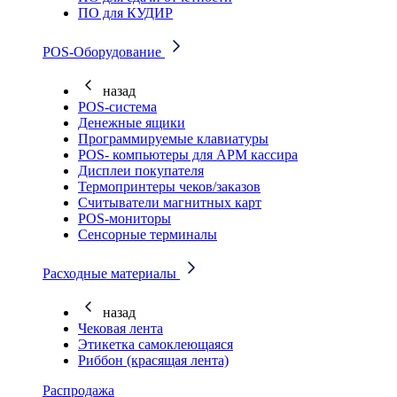
ПО для КУДИР
POS-Оборудование
назад
POS-система
Денежные ящики
Программируемые клавиатуры
POS- компьютеры для АРМ кассира
Дисплеи покупателя
Термопринтеры чеков/заказов
Считыватели магнитных карт
POS-мониторы
Сенсорные терминалы
Расходные материалы
назад
Чековая лента
Этикетка самоклеющаяся
Риббон (красящая лента)
Распродажа