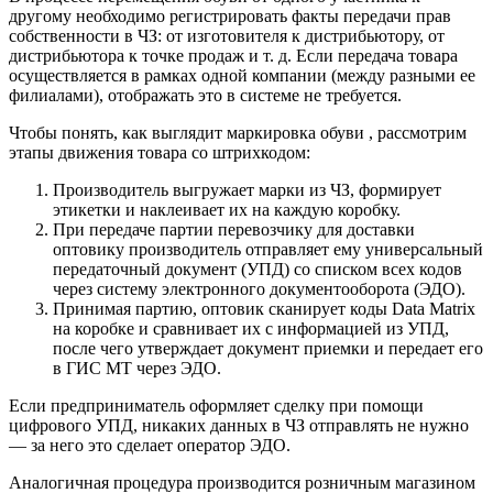
другому необходимо регистрировать факты передачи прав
собственности в ЧЗ: от изготовителя к дистрибьютору, от
дистрибьютора к точке продаж и т. д. Если передача товара
осуществляется в рамках одной компании (между разными ее
филиалами), отображать это в системе не требуется.
Чтобы понять, как выглядит маркировка обуви , рассмотрим
этапы движения товара со штрихкодом:
Производитель выгружает марки из ЧЗ, формирует
этикетки и наклеивает их на каждую коробку.
При передаче партии перевозчику для доставки
оптовику производитель отправляет ему универсальный
передаточный документ (УПД) со списком всех кодов
через систему электронного документооборота (ЭДО).
Принимая партию, оптовик сканирует коды Data Matrix
на коробке и сравнивает их с информацией из УПД,
после чего утверждает документ приемки и передает его
в ГИС МТ через ЭДО.
Если предприниматель оформляет сделку при помощи
цифрового УПД, никаких данных в ЧЗ отправлять не нужно
— за него это сделает оператор ЭДО.
Аналогичная процедура производится розничным магазином