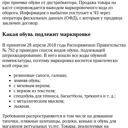
при приемке обуви от дистрибьютора. Продажа товара на
кассе сопровождается выводом маркировочного кода из
оборота. Информация о выбытии поступает в ЧЗ через
оператора фискальных данных (ОФД), с которым у продавца
заключен договор.
Какая обувь подлежит маркировке
В принятом 28 апреля 2018 года Распоряжении Правительства
№ 792-р приведен список видов обуви, подлежащей
штрихкодированию. В него вошли все коды обувной
номенклатуры, поэтому маркировка коснется практически
всей отрасли:
резиновые сапоги, галоши;
зимняя обувь;
с меховым верхом;
с верхом из текстиля;
спецобувь для тенниса, баскетбола, трекинга и т. д.;
с металлическим мыском;
лыжная.
Требования распространяются в том числе на домашние
тапочки, пляжные шлепанцы, ролики, коньки и обувь для
магазинов ритуальных услуг. Товары, реализуемые на