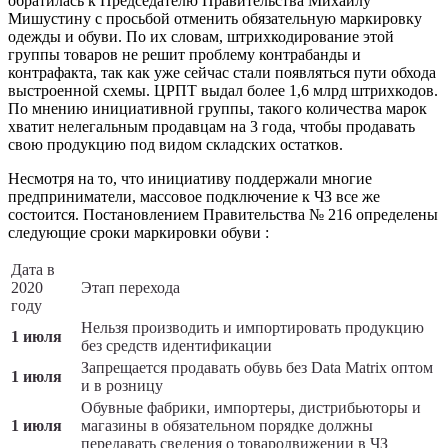
обратилась к Председателю Правительства Михаилу
Мишустину с просьбой отменить обязательную маркировку
одежды и обуви. По их словам, штрихкодирование этой
группы товаров не решит проблему контрабанды и
контрафакта, так как уже сейчас стали появляться пути обхода
выстроенной схемы. ЦРПТ выдал более 1,6 млрд штрихкодов.
По мнению инициативной группы, такого количества марок
хватит нелегальным продавцам на 3 года, чтобы продавать
свою продукцию под видом складских остатков.
Несмотря на то, что инициативу поддержали многие
предприниматели, массовое подключение к ЧЗ все же
состоится. Постановлением Правительства № 216 определены
следующие сроки маркировки обуви :
Дата в
2020
Этап перехода
году
Нельзя производить и импортировать продукцию
1 июля
без средств идентификации
Запрещается продавать обувь без Data Matrix оптом
1 июля
и в розницу
Обувные фабрики, импортеры, дистрибьюторы и
1 июля
магазины в обязательном порядке должны
передавать сведения о товародвижении в ЧЗ