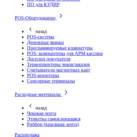
ПО для КУДИР
POS-Оборудование
назад
POS-система
Денежные ящики
Программируемые клавиатуры
POS- компьютеры для АРМ кассира
Дисплеи покупателя
Термопринтеры чеков/заказов
Считыватели магнитных карт
POS-мониторы
Сенсорные терминалы
Расходные материалы
назад
Чековая лента
Этикетка самоклеющаяся
Риббон (красящая лента)
Распродажа