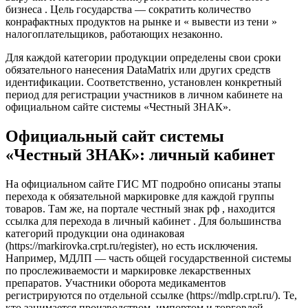
бизнеса . Цель государства — сократить количество
конрафактных продуктов на рынке и « вывести из тени »
налогоплательщиков, работающих незаконно.
Для каждой категории продукции определены свои сроки
обязательного нанесения DataMatrix или других средств
идентификации. Соответственно, установлен конкретный
период для регистрации участников в личном кабинете на
официальном сайте системы «Честный ЗНАК».
Официальный сайт системы
«Честный ЗНАК»: личный кабинет
На официальном сайте ГИС МТ подробно описаны этапы
перехода к обязательной маркировке для каждой группы
товаров. Там же, на портале честный знак рф , находится
ссылка для перехода в личный кабинет . Для большинства
категорий продукции она одинаковая
(https://markirovka.crpt.ru/register), но есть исключения.
Например, МДЛП — часть общей государственной системы
по прослеживаемости и маркировке лекарственных
препаратов. Участники оборота медикаментов
регистрируются по отдельной ссылке (https://mdlp.crpt.ru/). Те,
кто занимается производством, импортом и торговлей