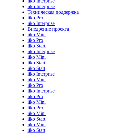
iiko Interprise
iiko Interprise
Техническая поддержка
iiko Pro
iiko Interprise
Внедрение проекта
iiko Mini
iiko Pro
iiko Start
iiko Interprise
iiko Mini
iiko Start
iiko Start
iiko Interprise
iiko Mini
iiko Pro
iiko Interprise
iiko Pro
iiko Mini
iiko Pro
iiko Mini
iiko Start
iiko Mini
iiko Start