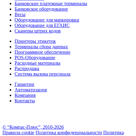
Банковские платежные терминалы
Банковское оборудование
Весы
Оборудование для маркировки
Оборудование для ЕГАИС
Сканеры штрих кодов
Принтеры этикеток
Терминалы сбора данных
Программное обеспечение
POS-Оборудование
Расходные материалы
Распродажа
Система вызова персонала
Гарантии
Автоматизация
Компания
Контакты
Информация на настоящем сайте носит информационно–справочный характер и не является
публичной офертой в понимании ст. 437 ГК РФ. За более подробной информацией вы можете
обратиться к консультантам
© “Компас-Плюс”, 2010-2026
Правила cookie
Политика конфиденциальности
Политика