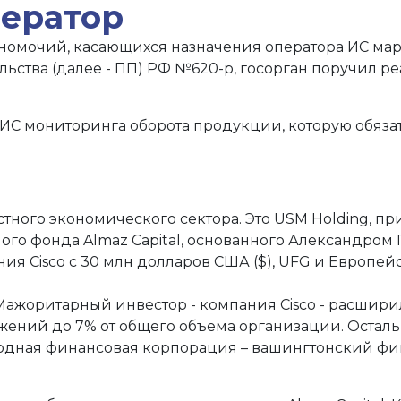
ператор
номочий, касающихся назначения оператора ИС мар
льства (далее - ПП) РФ №620-р, госорган поручил 
 ИС мониторинга оборота продукции, которую обязат
тного экономического сектора. Это USM Holding, 
рного фонда Almaz Capital, основанного Александро
ия Cisco с 30 млн долларов США ($), UFG и Европей
н $. Мажоритарный инвестор - компания Cisco - расши
ений до 7% от общего объема организации. Осталь
одная финансовая корпорация – вашингтонский фин