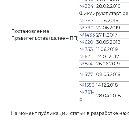
№224
28.02.2019
Фиксируют старт ре
№787
11.08.2016
№790
22.06.2019
Постановление
№1433
27.11.2017
Правительства (далее – ПП)
№620
30.05.2018
№753
11.06.2019
№62
24.01.2017
№814
26.06.2019
№577
08.05.2019
№1556
14.12.2018
№791-
28.04.2018
р
На момент публикации статьи в разработке нах