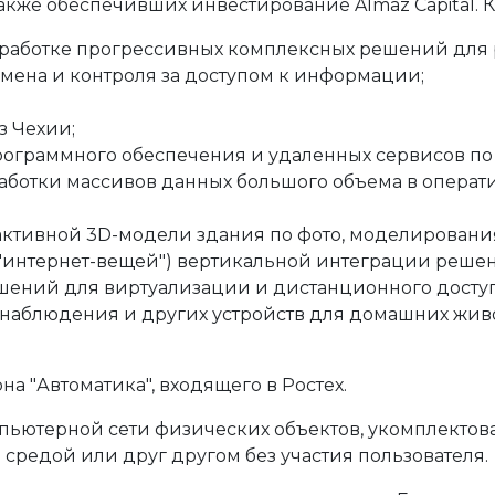
акже обеспечивших инвестирование Almaz Capital.
разработке прогрессивных комплексных решений для
мена и контроля за доступом к информации;
з Чехии;
й программного обеспечения и удаленных сервисов 
аботки массивов данных большого объема в операт
активной 3D-модели здания по фото, моделирования
ings - "интернет-вещей") вертикальной интеграции ре
ешений для виртуализации и дистанционного доступ
онаблюдения и других устройств для домашних жив
а "Автоматика", входящего в Ростех.
пьютерной сети физических объектов, укомплектов
редой или друг другом без участия пользователя.