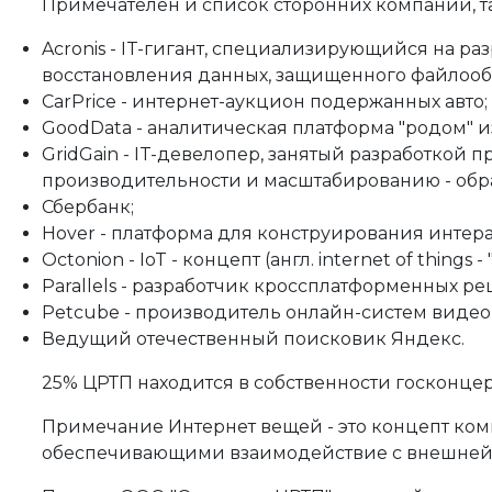
Примечателен и список сторонних компаний, т
Acronis - IT-гигант, специализирующийся на 
восстановления данных, защищенного файлооб
CarPrice - интернет-аукцион подержанных авто;
GoodData - аналитическая платформа "родом" и
GridGain - IT-девелопер, занятый разработко
производительности и масштабированию - обр
Сбербанк;
Hover - платформа для конструирования интер
Octonion - IoT - концепт (англ. internet of th
Parallels - разработчик кроссплатформенных р
Petcube - производитель онлайн-систем виде
Ведущий отечественный поисковик Яндекс.
25% ЦРТП находится в собственности госконцерн
Примечание Интернет вещей - это концепт ком
обеспечивающими взаимодействие с внешней с