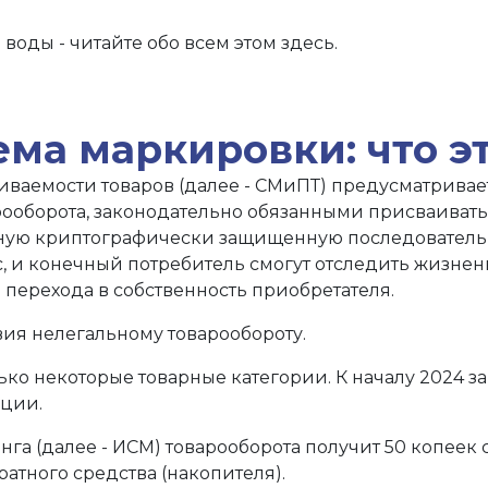
воды - читайте обо всем этом здесь.
ма маркировки: что эт
иваемости товаров (далее - СМиПТ) предусматрива
рооборота, законодательно обязанными присваиват
ю криптографически защищенную последовательност
ес, и конечный потребитель смогут отследить жизн
перехода в собственность приобретателя.
ия нелегальному товарообороту.
ько некоторые товарные категории. К началу 2024 
кции.
(далее - ИСМ) товарооборота получит 50 копеек с 
ратного средства (накопителя).