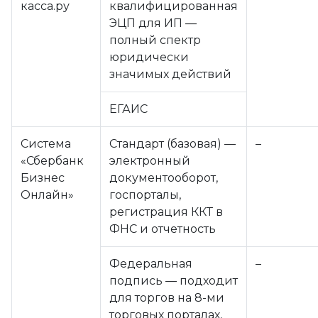
касса.ру
квалифицированная
ЭЦП для ИП —
полный спектр
юридически
значимых действий
ЕГАИС
Система
Стандарт (базовая) —
–
«Сбербанк
электронный
Бизнес
документооборот,
Онлайн»
госпорталы,
регистрация ККТ в
ФНС и отчетность
Федеральная
–
подпись — подходит
для торгов на 8-ми
торговых порталах,