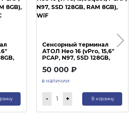
ал
Сенсорный терминал
.6"
АТОЛ Нео 16 (vPro, 15,6"
28GB,
PCAP, N97, SSD 128GB,
RAM 8GB),...
50 000 ₽
в наличии
1
рзину
В корзину