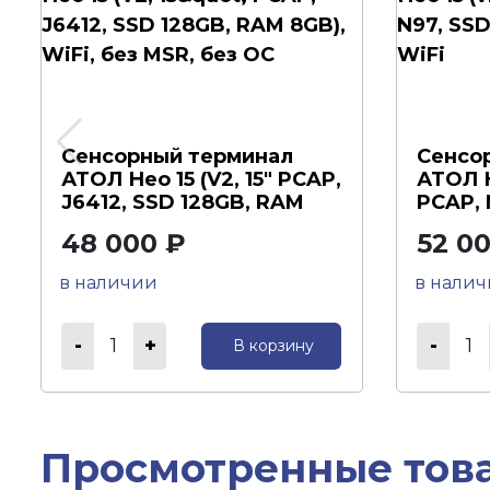
Сенсорный терминал
Сенсо
АТОЛ Нео 15 (V2, 15" PCAP,
АТОЛ Н
J6412, SSD 128GB, RAM
PCAP, 
8GB), W...
RAM 8G
48 000 ₽
52 0
в наличии
в нали
1
1
В корзину
Просмотренные тов