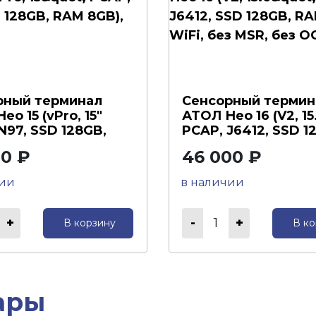
рный терминал
Сенсорный термин
ео 15 (vPro, 15"
АТОЛ Нео 16 (V2, 15
N97, SSD 128GB,
PCAP, J6412, SSD 1
B), W...
RAM 8GB),...
00 ₽
46 000 ₽
чии
в наличии
1
В корзину
В ко
ары