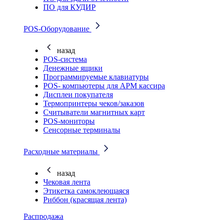
ПО для КУДИР
POS-Оборудование
назад
POS-система
Денежные ящики
Программируемые клавиатуры
POS- компьютеры для АРМ кассира
Дисплеи покупателя
Термопринтеры чеков/заказов
Считыватели магнитных карт
POS-мониторы
Сенсорные терминалы
Расходные материалы
назад
Чековая лента
Этикетка самоклеющаяся
Риббон (красящая лента)
Распродажа