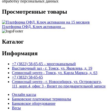
обработку персональных данных
о
Просмотренные товары
Платформа ОФД. Ключ активации ...
Каталог
Информация
+7 (3822) 58-65-65 – многоканальный
Выставочный зал - г. Томск, ул. Яковлева, д. 19
Сервисный центр - Томск, ул. Карла Маркса, д. 63
+7 (3832) 58-65-65
Сервисный центр - г. Новосибирск, ул. Островского,
111, корп.4, офис 3 - Визит по предварительной записи
Онлайн кассы
Банковские платежные терминалы
Банковское оборудование
Весы