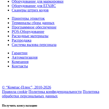
Оборудование для маркировки
Оборудование для ЕГАИС
Сканеры штрих кодов
Принтеры этикеток
Терминалы сбора данных
Программное обеспечение
POS-Оборудование
Расходные материалы
Распродажа
Система вызова персонала
Гарантии
Автоматизация
Компания
Контакты
Информация на настоящем сайте носит информационно–справочный характер и не является
публичной офертой в понимании ст. 437 ГК РФ. За более подробной информацией вы можете
обратиться к консультантам
© “Компас-Плюс”, 2010-2026
Правила cookie
Политика конфиденциальности
Политика
обработки персональных данных
Получить консультацию