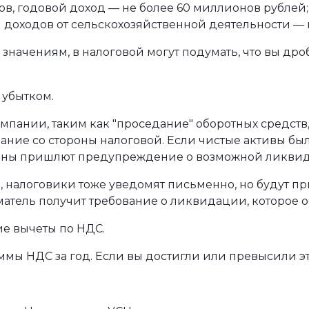
ов, годовой доход — не более 60 миллионов рублей;
я доходов от сельскохозяйственной деятельности —
начениям, в налоговой могут подумать, что вы дроб
 убытком.
омпании, таким как "проседание" оборотных средст
мание со стороны налоговой. Если чистые активы бы
ганы пришлют предупреждение о возможной ликви
д, налоговики тоже уведомят письменно, но будут пр
атель получит требование о ликвидации, которое о
е вычеты по НДС.
ммы НДС за год. Если вы достигли или превысили э