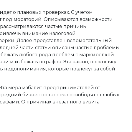
идет о плановых проверках. С учетом
ют под мораторий. Описываются возможности
е рассматриваются частые причины
привлечь внимание налоговой.
верки. Далее представлен вспомогательный
следней части статьи описаны частые проблемы
избежать любого рода проблем с маркировкой.
и и избежать штрафов. Эта важно, поскольку
ь недопонимания, которые повлекут за собой
 Эта мера избавит предпринимателей от
 средний бизнес полностью освободят от любых
трафами. О причинах внезапного визита