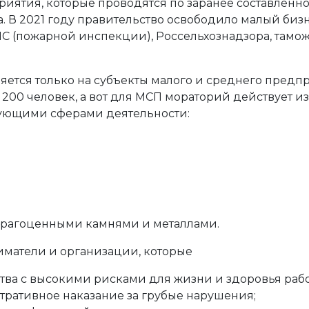
иятия, которые проводятся по заранее составленн
да. В 2021 году правительство освободило малый биз
ЧС (пожарной инспекции), Россельхознадзора, тамож
няется только на субъекты малого и среднего пред
200 человек, а вот для МСП мораторий действует и
дующими сферами деятельности:
 драгоценными камнями и металлами.
матели и организации, которые
ства с высокими рисками для жизни и здоровья раб
тративное наказание за грубые нарушения;