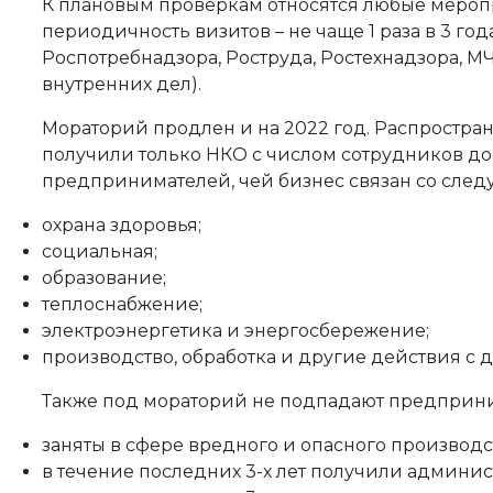
К плановым проверкам относятся любые меропр
периодичность визитов – не чаще 1 раза в 3 го
Роспотребнадзора, Роструда, Ростехнадзора, М
внутренних дел).
Мораторий продлен и на 2022 год. Распростра
получили только НКО с числом сотрудников до 
предпринимателей, чей бизнес связан со сле
охрана здоровья;
социальная;
образование;
теплоснабжение;
электроэнергетика и энергосбережение;
производство, обработка и другие действия с
Также под мораторий не подпадают предприни
заняты в сфере вредного и опасного производ
в течение последних 3-х лет получили админис