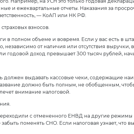
ого. Например, на УСН это только годовая деклараци
ные и ежеквартальные отчеты. Наказания за просро
етственность, — КоАП или НК РФ.
страховых взносов.
 в полном объеме и вовремя. Если у вас есть в шт
го, независимо от наличия или отсутствия выручки, 
и годовой доход превышает 300 тысяч рублей, начи
ь должен выдавать кассовые чеки, содержащие наим
звание должно быть полным, не обобщенным, чтобы
влечет внимание налоговой.
ния.
ереходили с отмененного ЕНВД на другие режимы и
 забыть поменять СНО. Если налоговая узнает, что 