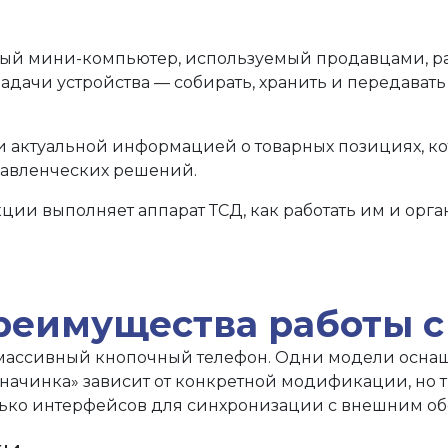
й мини-компьютер, используемый продавцами, рабо
дачи устройства — собирать, хранить и передавать
и актуальной информацией о товарных позициях, к
равленческих решений.
кции выполняет аппарат ТСД, как работать им и ор
реимущества работы 
массивный кнопочный телефон. Одни модели оснащ
ачинка» зависит от конкретной модификации, но т
лько интерфейсов для синхронизации с внешним о