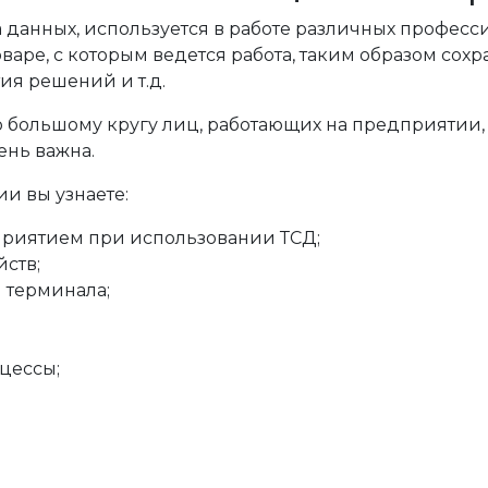
данных, используется в работе различных професси
аре, с которым ведется работа, таким образом сохр
ия решений и т.д.
о большому кругу лиц, работающих на предприятии
ень важна.
и вы узнаете:
приятием при использовании ТСД;
йств;
 терминала;
цессы;