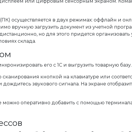
исплеем или цифровым сенсорным экраном. Кома
ПК) осуществляется в двух режимах: оффлайн и он
димо вручную загрузить документ из учетной програ
истанционно, но для этого придется организовать у
ловиях склада.
лом
нхронизировать его с 1С и выгрузить товарную базу.
 сканирования кнопкой на клавиатуре или соответ
 дождитесь звукового сигнала. На экране отобрази
е можно оперативно добавить с помощью терминала.
ессов