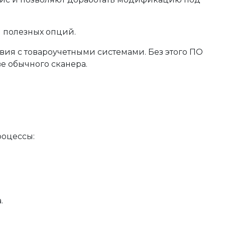
 полезных опций.
вия с товароучетными системами. Без этого ПО
ве обычного сканера.
роцессы:
.