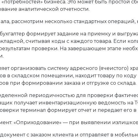
«потребностей» бизнеса. Это может быть простой сб
вание аналитической отчетности.
ала, рассмотрим несколько стандартных операций,
 бухгалтер формирует задание на приемку и выгруж
адной, считывая коды с каждого товара. Если коли
результатам проверки. На завершающем этапе необх
и.
яет организовать систему адресного (ячеистого) хр
ов в складском помещении, находит товару по коду и
ов при формировании заказа и отгрузке со склада.
еделенной периодичностью для проверки фактическ
вщик получает инвентаризационную ведомость на Т
оверки терминал формирует отчет и передает его в 
мент: «Оприходование» — при выявлении излишков,
е документ с заказом клиента и отправляет в мобиль