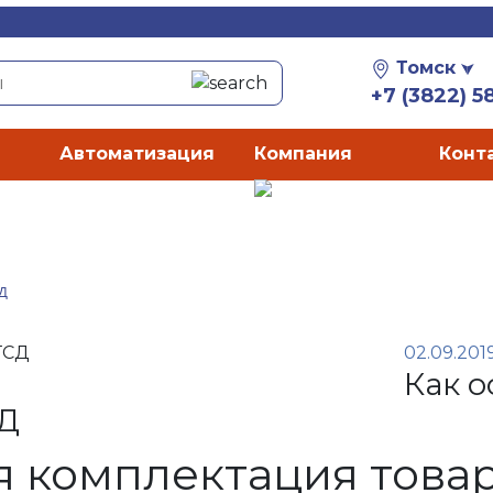
Томск
+7 (3822) 5
Автоматизация
Компания
Конт
СД
02.09.201
Как 
СД
я комплектация това