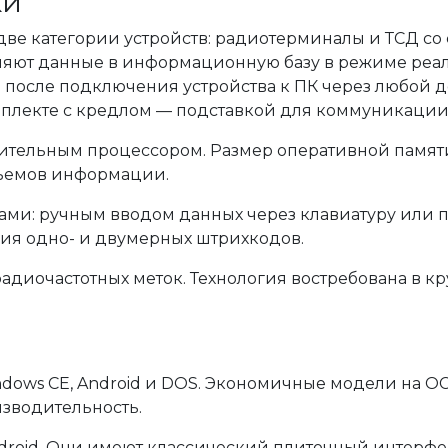
ки
две категории устройств: радиотерминалы и ТСД с
яют данные в информационную базу в режиме реаль
 после подключения устройства к ПК через любой до
мплекте с кредлом — подставкой для коммуникации 
льным процессором. Размер оперативной памяти со
бъемов информации.
ми: ручным вводом данных через клавиатуру или п
ия одно- и двумерных штрихкодов.
диочастотных меток. Технология востребована в кр
dows CE, Android и DOS. Экономичные модели на ОС
зводительность.
droid. Они имеют классический плиточный интерф